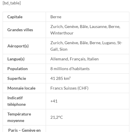
[bd_table]
Capitale
Berne
Zurich, Genève, Bâle, Lausanne, Berne,
Grandes villes
Winterthour
Zurich, Genève, Bâle, Berne, Lugano, St-
Aéroport(s)
Gall, Sion
Langue(s)
Allemand, Français, Italien
Population
8 millions d’habitants
Superficie
41 285 km²
Monnaie locale
Francs Suisses (CHF)
Indicatif
+41
téléphone
Température
21,2°C
moyenne
Paris – Genève en