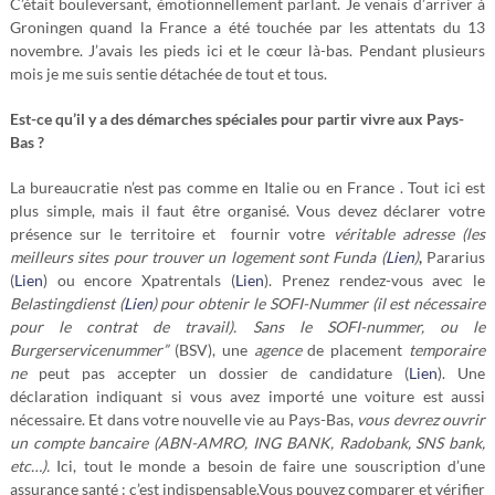
C’était bouleversant, émotionnellement parlant. Je venais d’arriver à
Groningen quand la France a été touchée par les attentats du 13
novembre. J’avais les pieds ici et le cœur là-bas. Pendant plusieurs
mois je me suis sentie détachée de tout et tous.
Est-ce qu’il y a des démarches spéciales pour partir vivre aux Pays-
Bas ?
La bureaucratie n’est pas comme en Italie ou en France . Tout ici est
plus simple, mais il faut être organisé. Vous devez déclarer votre
présence sur le territoire et fournir votre
véritable adresse (les
meilleurs sites pour trouver un logement sont Funda (
Lien
)
,
Pararius
(
Lien
) ou encore Xpatrentals (
Lien
).
Prenez rendez-vous avec le
Belastingdienst (
Lien
)
pour obtenir le SOFI-Nummer (il est nécessaire
pour le contrat de travail). Sans le SOFI-nummer, ou le
Burgerservicenummer”
(BSV), une
agence
de placement
temporaire
ne
peut pas accepter un dossier de candidature (
Lien
). Une
déclaration indiquant si vous avez importé une voiture est aussi
nécessaire. Et dans votre nouvelle vie au Pays-Bas,
vous devrez ouvrir
un compte bancaire (ABN-AMRO, ING BANK, Radobank, SNS bank,
etc…).
Ici, tout le monde a besoin de faire une souscription d’une
assurance santé : c’est indispensable.Vous pouvez comparer et vérifier