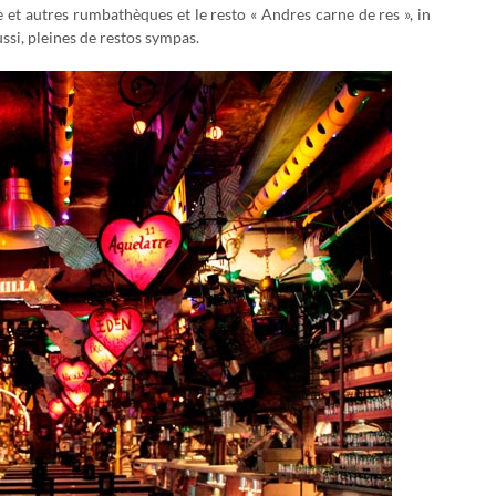
e et autres rumbathèques et le resto « Andres carne de res », in
ssi, pleines de restos sympas.