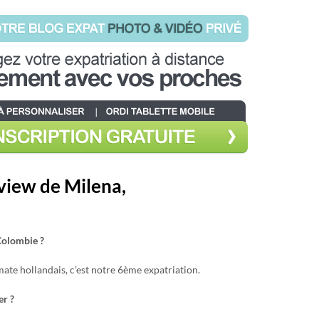
rview de Milena,
 Colombie ?
mate hollandais, c’est notre 6ème expatriation.
er ?